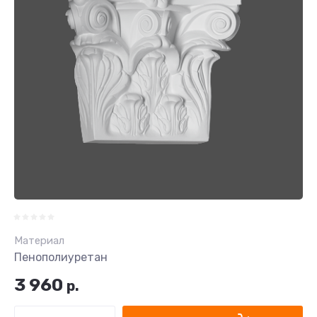
Материал
Пенополиуретан
3 960
р.